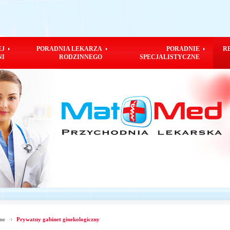
EJ
PORADNIA LEKARZA
PORADNIE
R
NI
RODZINNEGO
SPECJALISTYCZNE
ine
Prywatny gabinet ginekologiczny