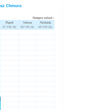
masz Chmura
Następny tydzień »
Piątek
Sobota
Niedziela
07 VIII 26r.
08 VIII 26r.
09 VIII 26r.