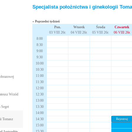
Specjalista położnictwa i ginekologii To
« Poprzedni tydzień
Pon.
Wtorek
Środa
Czwartek
03 VIII 26r.
04 VIII 26r.
05 VIII 26r.
06 VIII 26r.
8:00
8:30
9:00
9:30
10:00
10:30
11:00
i obrazowej
11:30
12:00
Mateusz Wrzód
12:30
13:00
 Seget
13:30
14:00
gii Tomasz
14:30
Rejestruj
15:00
15:30
ł Jastrzębie