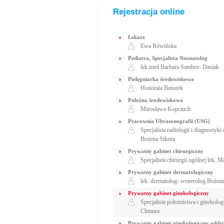
Rejestracja online
Lekarz
Ewa Rówińska
Pediatra, Specjalista Neonatolog
lek.med Barbara Sambor- Dasiak
Pielęgniarka środowiskowa
Honorata Botorek
Położna środowiskowa
Mirosława Kopciuch
Pracownia Ultrasonografii (USG)
Specjalista radiologii i diagnostyk
Bożena Sikora
Prywatny gabinet chirurgiczny
Specjalista chirurgii ogólnej lek. 
Prywatny gabinet dermatologiczny
lek. dermatolog- wenerolog Bożena
Prywatny gabinet ginekologiczny
Specjalista położnictwa i ginekolo
Chmura
Prywatny gabinet ginekologiczny oddzia