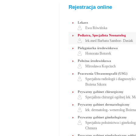
Rejestracja online
Lekarz
Ewa Rówińska
Pediatra, Specjalista Neonatolog
lek.med Barbara Sambor- Dasiak
Pielęgniarka środowiskowa
Honorata Botorek
Położna środowiskowa
Mirosława Kopciuch
Pracownia Ultrasonografii (USG)
Specjalista radiologii i diagnostyk
Bożena Sikora
Prywatny gabinet chirurgiczny
Specjalista chirurgii ogólnej lek. 
Prywatny gabinet dermatologiczny
lek. dermatolog- wenerolog Bożena
Prywatny gabinet ginekologiczny
Specjalista położnictwa i ginekolo
Chmura
Prywatny gabinet ginekologiczny oddzia