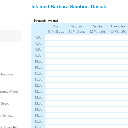
lek.med Barbara Sambor- Dasiak
« Poprzedni tydzień
Pon.
Wtorek
Środa
Czwartek
10 VIII 26r.
11 VIII 26r.
12 VIII 26r.
13 VIII 26r.
8:00
8:30
9:00
9:30
10:00
10:30
11:00
i obrazowej
11:30
12:00
Mateusz Wrzód
12:30
13:00
 Seget
13:30
14:00
gii Tomasz
14:30
15:00
15:30
ł Jastrzębie