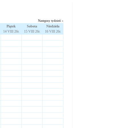
Następny tydzień »
Piątek
Sobota
Niedziela
14 VIII 26r.
15 VIII 26r.
16 VIII 26r.