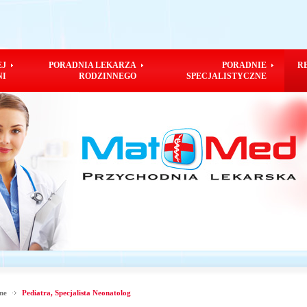
EJ
PORADNIA LEKARZA
PORADNIE
R
NI
RODZINNEGO
SPECJALISTYCZNE
ine
Pediatra, Specjalista Neonatolog